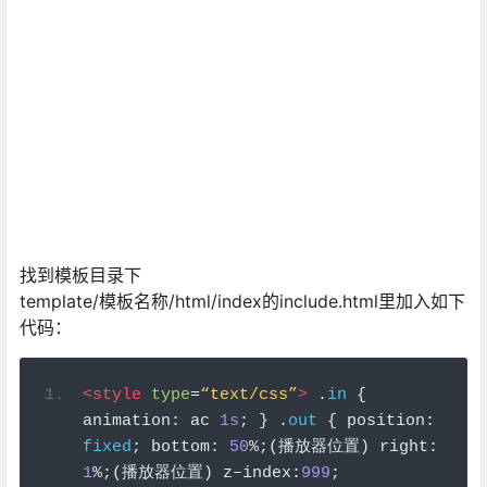
找到模板目录下
template/模板名称/html/index的include.html里加入如下
代码：
<style
type
=
“text/css”
>
.
in
{
animation
:
 ac 
1s
;
}
.
out
{
 position
:
fixed
;
 bottom
:
50
%;(播放器位置)
 right
:
1
%;(播放器位置)
 z
–
index
:
999
;