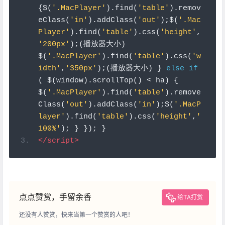
{
$
(
'.MacPlayer'
).
find
(
'table'
).
remov
eClass
(
'in'
).
addClass
(
'out'
);
$
(
'.Mac
Player'
).
find
(
'table'
).
css
(
'height'
,
'200px'
);(播放器大小)
$
(
'.MacPlayer'
).
find
(
'table'
).
css
(
'w
idth'
,
'350px'
);(播放器大小)
}
else
if
(
 $
(
window
).
scrollTop
()
<
 ha
)
{
$
(
'.MacPlayer'
).
find
(
'table'
).
remove
Class
(
'out'
).
addClass
(
'in'
);
$
(
'.MacP
layer'
).
find
(
'table'
).
css
(
'height'
,
'
100%'
);
}
});
}
</script>
点点赞赏，手留余香
给TA打赏
还没有人赞赏，快来当第一个赞赏的人吧！