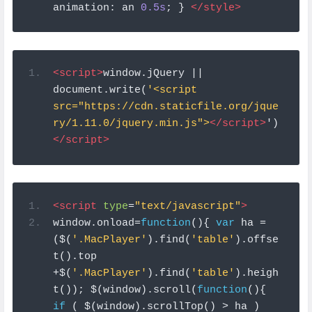
animation
:
 an 
0.5s
;
}
</style>
<script>
window
.
jQuery 
||
document
.
write
(
'<script 
src="https://cdn.staticfile.org/jque
ry/1.11.0/jquery.min.js">
</script>
')
</script>
<script
type
=
"text/javascript"
>
window
.
onload
=
function
(){
var
 ha 
=
(
$
(
'.MacPlayer'
).
find
(
'table'
).
offse
t
().
top 
+
$
(
'.MacPlayer'
).
find
(
'table'
).
heigh
t
());
 $
(
window
).
scroll
(
function
(){
if
(
 $
(
window
).
scrollTop
()
>
 ha 
)