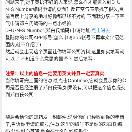
问题来了,对于英语不好的人来说,怎么样才能进入到D-U-
N-S Number编码申请的页面？反正空气表示找了很久,目
前百度上分享的地址好像都已经不对的,下面就分享一下空
气申请邓白氏编码的一点小经验:
D-U-N-S Number(邓白氏编码)申请地址:
点击进去
登陆你的公司APP帐号(怎么申请app帐号不再本文介绍范
围内,就不介绍了)
然后就会出现这个页面让你填写公司资料,这里如实填写就
可以了!不知道什么意思的翻译下,然后填写~
注意：以上的信息一定要用英文并且一定要真实
当你填写完上面的信息时,点击Continue,它就会显示你的公
司是否已经注册了邓白氏码,如果没有,可以把这个信息提交
到邓白氏公司.
随后会给你的邮箱发一封邮件,说明他们已经收到你的申请
了,告诉你申请的编号,注意:这里的编号不是你的邓白氏编
码,让你耐心等待,他会在什么时候联系你.