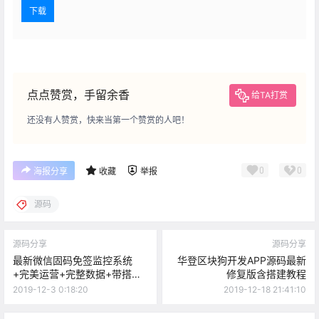
下载
点点赞赏，手留余香
给TA打赏
还没有人赞赏，快来当第一个赞赏的人吧！
0
0
海报分享
收藏
举报
源码
源码分享
源码分享
最新微信固码免签监控系统
华登区块狗开发APP源码最新
+完美运营+完整数据+带搭建
修复版含搭建教程
教程和APP
2019-12-3 0:18:20
2019-12-18 21:41:10