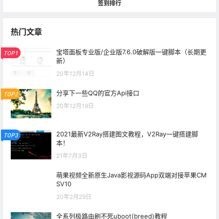
签到排行
热门文章
宝塔面板专业版/企业版7.6.0破解版一键脚本（长期更
TOP1
新）
20年12月14日
分享下一些QQ的官方Api接口
TOP2
20年12月19日
2021最新V2Ray搭建图文教程，V2Ray一键搭建脚
TOP3
本！
21年7月3日
萌果视频全新原生Java影视源码App双端对接苹果CM
SV10
20年2月29日
全系列极路由刷不死uboot(breed)教程