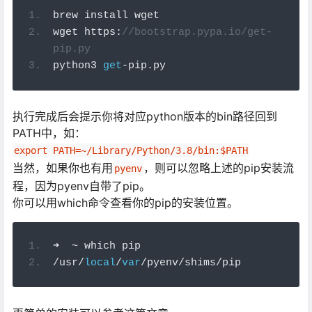
brew install wget
wget https
:
//bootstrap.pypa.io/get-
pip.py
python3 
get
-
pip
.
py
执行完成后会提示你将对应python版本的bin路径回到
PATH中，如：
export PATH=~/Library/Python/3.8/bin:$PATH
当然，如果你也有用
，则可以忽略上述的pip安装流
pyenv
程，因为pyenv自带了pip。
你可以用which命令查看你的pip的安装位置。
➜
~
 which pip
/
usr
/
local
/
var
/
pyenv
/
shims
/
pip