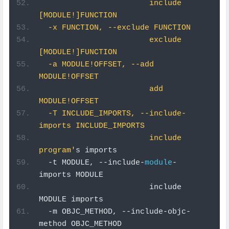
                        include 
[MODULE!]FUNCTION
  -x FUNCTION, --exclude FUNCTION
                        exclude 
[MODULE!]FUNCTION
  -a MODULE!OFFSET, --add 
MODULE!OFFSET
                        add 
MODULE!OFFSET
  -T INCLUDE_IMPORTS, --include-
imports INCLUDE_IMPORTS
                        include 
program'
s imports
-
t MODULE
,
--
include
-
module
-
imports MODULE
                        include 
MODULE imports
-
m OBJC_METHOD
,
--
include
-
objc
-
method OBJC_METHOD