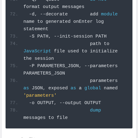
format output messages
-
d
,
--
decorate        add 
module
name to generated onEnter log 
statement
-
S PATH
,
--
init
-
session PATH
                        path to 
JavaScript
 file used to initialize 
the session
-
P PARAMETERS_JSON
,
--
parameters 
PARAMETERS_JSON
                        parameters 
as
 JSON
,
 exposed 
as
 a 
global
 named 
'parameters'
-
o OUTPUT
,
--
output OUTPUT
dump
messages to file