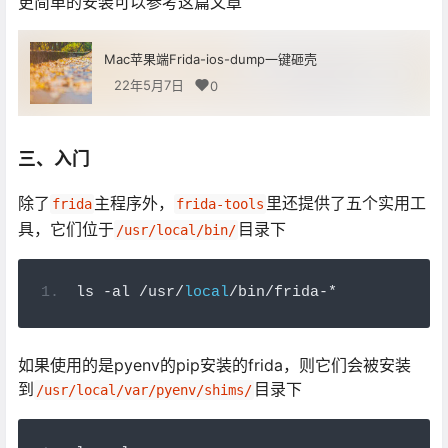
更简单的安装可以参考这篇文章
Mac苹果端Frida-ios-dump一键砸壳
22年5月7日
0
三、入门
除了
主程序外，
里还提供了五个实用工
frida
frida-tools
具，它们位于
目录下
/usr/local/bin/
ls 
-
al 
/
usr
/
local
/
bin
/
frida
-*
如果使用的是pyenv的pip安装的frida，则它们会被安装
到
目录下
/usr/local/var/pyenv/shims/