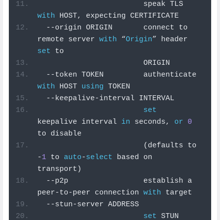
                        speak TLS 
with
 HOST
,
 expecting CERTIFICATE
--
origin ORIGIN       connect to 
remote server 
with
“
Origin
”
 header 
set
 to
                        ORIGIN
--
token TOKEN         authenticate 
with
 HOST 
using
 TOKEN
--
keepalive
-
interval INTERVAL
set
keepalive interval 
in
 seconds
,
or
0
to disable
(
defaults to 
-
1
 to 
auto
-
select
 based on 
transport
)
--
p2p                 establish a 
peer
-
to
-
peer connection 
with
 target
--
stun
-
server ADDRESS
set
 STUN 