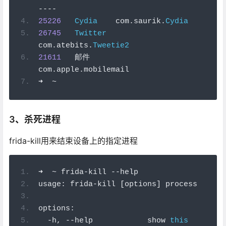
----
25226
Cydia
    com
.
saurik
.
Cydia
26745
Twitter
com
.
atebits
.
Tweetie2
21611
邮件
com
.
apple
.
mobilemail
➜
~
3、杀死进程
frida-kill用来结束设备上的指定进程
➜
~
 frida
-
kill 
--
help
usage
:
 frida
-
kill 
[
options
]
 process
options
:
-
h
,
--
help            show 
this