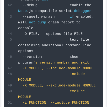
--
debug               enable the 
Node
.
js compatible script 
debugger
--
squelch
-
crash       
if
 enabled
,
will 
not
dump
 crash report to 
console
-
O FILE
,
--
options
-
file FILE
                        text file 
containing additional command line 
options
--
version             show 
program
's version number and exit
  -I MODULE, --include-module MODULE
                        include 
MODULE
  -X MODULE, --exclude-module MODULE
                        exclude 
MODULE
  -i FUNCTION, --include FUNCTION