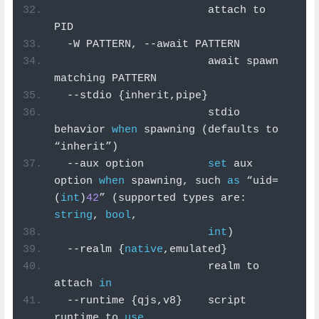
                        attach to 
PID
-
W PATTERN
,
--
await PATTERN
                        await spawn 
matching PATTERN
--
stdio 
{
inherit
,
pipe
}
                        stdio 
behavior 
when
 spawning 
(
defaults to 
“
inherit
”)
--
aux option          
set
 aux 
option 
when
 spawning
,
 such 
as
“
uid
=
(
int
)
42
”
(
supported types are
:
string
,
bool
,
int
)
--
realm 
{
native
,
emulated
}
                        realm to 
attach 
in
--
runtime 
{
qjs
,
v8
}
    script 
runtime to 
use