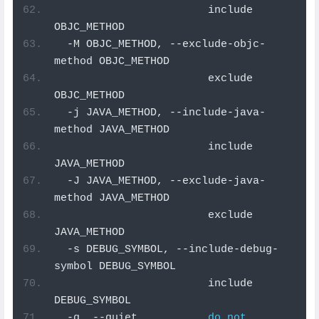
                        include 
OBJC_METHOD
-
M OBJC_METHOD
,
--
exclude
-
objc
-
method OBJC_METHOD
                        exclude 
OBJC_METHOD
-
j JAVA_METHOD
,
--
include
-
java
-
method JAVA_METHOD
                        include 
JAVA_METHOD
-
J JAVA_METHOD
,
--
exclude
-
java
-
method JAVA_METHOD
                        exclude 
JAVA_METHOD
-
s DEBUG_SYMBOL
,
--
include
-
debug
-
symbol DEBUG_SYMBOL
                        include 
DEBUG_SYMBOL
-
q
,
--
quiet           
do
not