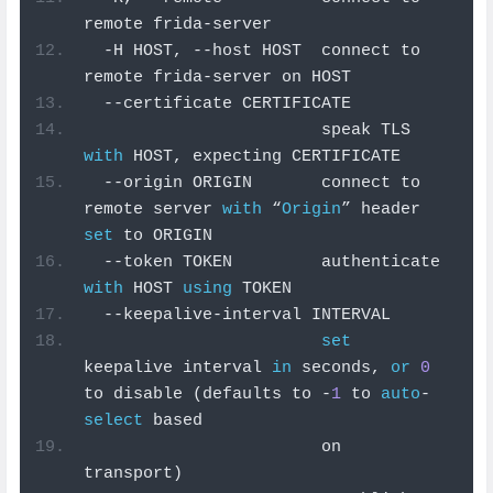
remote frida
-
server
-
H HOST
,
--
host HOST  connect to 
remote frida
-
server on HOST
--
certificate CERTIFICATE
                        speak TLS 
with
 HOST
,
 expecting CERTIFICATE
--
origin ORIGIN       connect to 
remote server 
with
“
Origin
”
 header 
set
 to ORIGIN
--
token TOKEN         authenticate 
with
 HOST 
using
 TOKEN
--
keepalive
-
interval INTERVAL
set
keepalive interval 
in
 seconds
,
or
0
to disable 
(
defaults to 
-
1
 to 
auto
-
select
 based
                        on 
transport
)