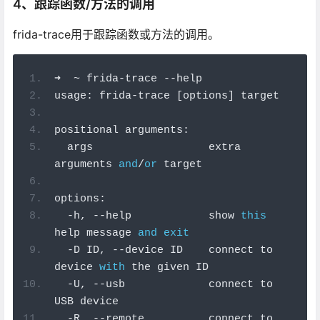
4、跟踪函数/方法的调用
frida-trace用于跟踪函数或方法的调用。
➜
~
 frida
-
trace 
--
help
usage
:
 frida
-
trace 
[
options
]
 target
positional arguments
:
  args                  extra 
arguments 
and
/
or
 target
options
:
-
h
,
--
help            show 
this
help message 
and
exit
-
D ID
,
--
device ID    connect to 
device 
with
 the given ID
-
U
,
--
usb             connect to 
USB device
-
R
,
--
remote          connect to 