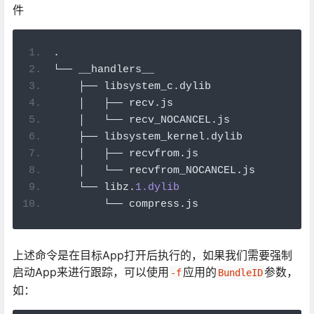
件
.
└──
 __handlers__
├──
 libsystem_c
.
dylib
│
├──
 recv
.
js
│
└──
 recv_NOCANCEL
.
js
├──
 libsystem_kernel
.
dylib
│
├──
 recvfrom
.
js
│
└──
 recvfrom_NOCANCEL
.
js
└──
 libz
.
1.dylib
└──
 compress
.
js
上述命令是在目标App打开后执行的，如果我们需要强制
启动App来进行跟踪，可以使用
应用的
参数，
-f
BundleID
如：