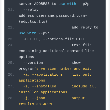
server ADDRESS to 
use
with
--
p2p
--
relay 
address
,
username
,
password
,
turn
-
{
udp
,
tcp
,
tls
}
                        add relay to 
use
with
--
p2p
-
O FILE
,
--
options
-
file FILE
                        text file 
containing additional command line 
options
--
version             show 
program
's version number and exit
  -a, --applications    list only 
applications
  -i, --installed       include all 
installed applications
  -j, --json            output 
results as JSON