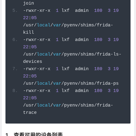
join
-
rwxr
-
xr
-
x  
1
 lxf  admin  
180
3
19
22
:
05
/
usr
/
local
/
var
/
pyenv
/
shims
/
frida
-
kill
-
rwxr
-
xr
-
x  
1
 lxf  admin  
180
3
19
22
:
05
/
usr
/
local
/
var
/
pyenv
/
shims
/
frida
-
ls
-
devices
-
rwxr
-
xr
-
x  
1
 lxf  admin  
180
3
19
22
:
05
/
usr
/
local
/
var
/
pyenv
/
shims
/
frida
-
ps
-
rwxr
-
xr
-
x  
1
 lxf  admin  
180
3
19
22
:
05
/
usr
/
local
/
var
/
pyenv
/
shims
/
frida
-
trace
1、查看可用的设备列表