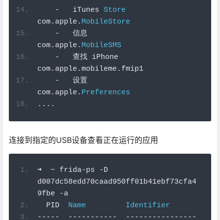
-
   iTunes 
Store
com
.
apple
.
MobileStore
-
信息
com
.
apple
.
MobileSMS
-
查找
 iPhone                
com
.
apple
.
mobileme
.
fmip1
-
设置
com
.
apple
.
Preferences
....
连接到指定的USB设备查看正在运行的应用
➜
~
 frida
-
ps 
-
D 
d007dc58edd70caad950ff01b41ebf73cfa4
9fbe 
-
a
  PID  
Name
Identifier
-----
-----------
----------------