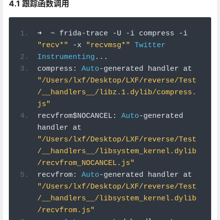
4.1 跟踪函数调用
➜
~
 frida
-
trace 
-
U 
-
i compress 
-
i 
"recv*"
-
x 
"recvmsg*"
Twitter
Instrumenting
...
compress
:
Auto
-
generated handler at 
"/Users/lxf/Desktop/LXF/reverse/Test
/__handlers__/libz.1.dylib/compress.
js"
recvfrom$NOCANCEL
:
Auto
-
generated 
handler at 
"/Users/lxf/Desktop/LXF/reverse/Test
/__handlers__/libsystem_kernel.dylib
/recvfrom_NOCANCEL.js"
recvfrom
:
Auto
-
generated handler at 
"/Users/lxf/Desktop/LXF/reverse/Test
/__handlers__/libsystem_kernel.dylib
/recvfrom.js"