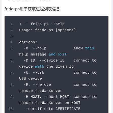
frida-ps用于获取进程列表信息
➜
~
 frida
-
ps 
--
help
usage
:
 frida
-
ps 
[
options
]
options
:
-
h
,
--
help            show 
this
help message 
and
exit
-
D ID
,
--
device ID    connect to 
device 
with
 the given ID
-
U
,
--
usb             connect to 
USB device
-
R
,
--
remote          connect to 
remote frida
-
server
-
H HOST
,
--
host HOST  connect to 
remote frida
-
server on HOST
--
certificate CERTIFICATE