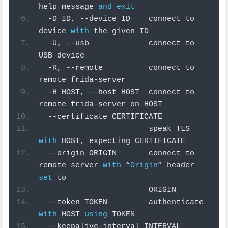
help message 
and
exit
-
D ID
,
--
device ID    connect to 
device 
with
 the given ID
-
U
,
--
usb             connect to 
USB device
-
R
,
--
remote          connect to 
remote frida
-
server
-
H HOST
,
--
host HOST  connect to 
remote frida
-
server on HOST
--
certificate CERTIFICATE
                        speak TLS 
with
 HOST
,
 expecting CERTIFICATE
--
origin ORIGIN       connect to 
remote server 
with
“
Origin
”
 header 
set
 to
                        ORIGIN
--
token TOKEN         authenticate 
with
 HOST 
using
 TOKEN
--
keepalive
-
interval INTERVAL