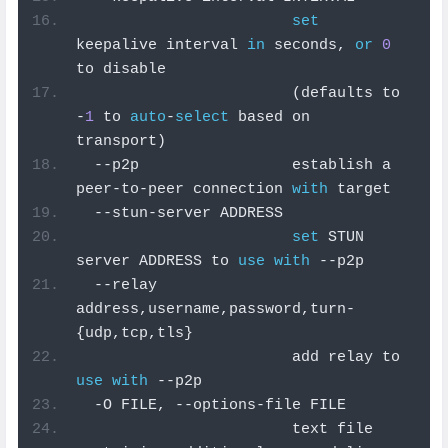
set
keepalive interval 
in
 seconds
,
or
0
to disable
(
defaults to 
-
1
 to 
auto
-
select
 based on 
transport
)
--
p2p                 establish a 
peer
-
to
-
peer connection 
with
 target
--
stun
-
server ADDRESS
set
 STUN 
server ADDRESS to 
use
with
--
p2p
--
relay 
address
,
username
,
password
,
turn
-
{
udp
,
tcp
,
tls
}
                        add relay to 
use
with
--
p2p
-
O FILE
,
--
options
-
file FILE
                        text file 