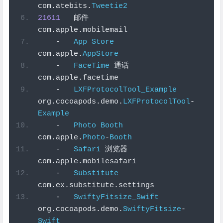
com
.
atebits
.
Tweetie2
21611
邮件
com
.
apple
.
mobilemail
-
App
Store
com
.
apple
.
AppStore
-
FaceTime
通话
com
.
apple
.
facetime
-
LXFProtocolTool_Example
org
.
cocoapods
.
demo
.
LXFProtocolTool
-
Example
-
Photo
Booth
com
.
apple
.
Photo
-
Booth
-
Safari
浏览器
com
.
apple
.
mobilesafari
-
Substitute
com
.
ex
.
substitute
.
settings
-
SwiftyFitsize_Swift
org
.
cocoapods
.
demo
.
SwiftyFitsize
-
Swift