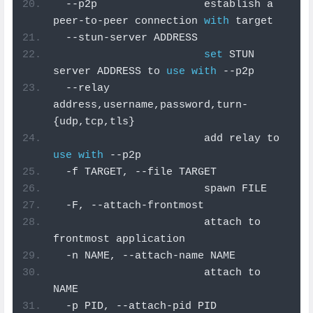
--
p2p                 establish a 
peer
-
to
-
peer connection 
with
 target
--
stun
-
server ADDRESS
set
 STUN 
server ADDRESS to 
use
with
--
p2p
--
relay 
address
,
username
,
password
,
turn
-
{
udp
,
tcp
,
tls
}
                        add relay to 
use
with
--
p2p
-
f TARGET
,
--
file TARGET
                        spawn FILE
-
F
,
--
attach
-
frontmost
                        attach to 
frontmost application
-
n NAME
,
--
attach
-
name NAME
                        attach to 
NAME
-
p PID
,
--
attach
-
pid PID