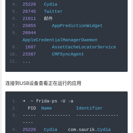
25226
Cydia
26745
Twitter
21611
邮件
25055
AppPredictionWidget
20944
AppleCredentialManagerDaemon
1687
AssetCacheLocatorService
23387
CMFSyncAgent
...
连接到USB设备查看正在运行的应用
➜
~
 frida
-
ps 
-
U 
-
a
  PID  
Name
Identifier
-----
-----------
----------------
----
25226
Cydia
    com
.
saurik
.
Cydia