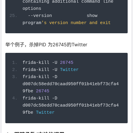
containing additional command line 
options
--
version             show 
program
's version number and exit
举个例子，杀掉PID 为26745的Twitter
frida
-
kill 
-
U 
26745
frida
-
kill 
-
U 
Twitter
frida
-
kill 
-
D 
d007dc58edd70caad950ff01b41ebf73cfa4
9fbe 
26745
frida
-
kill 
-
D 
d007dc58edd70caad950ff01b41ebf73cfa4
9fbe 
Twitter