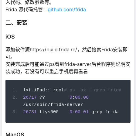
入代码、修改参数等。
Frida 源代码托管：
github.com/frida
二、安装
iOS
添加软件源https://build.frida.re/，然后搜索Frida安装即
可。
安装完成后可能通过ps看到frida-server后台程序则说明安
装成功，若没有可以重启手机后再看看
lxf
-
iPad
:~
 root
# ps -ax | grep frida
26717
??
0
:
00.08
/
usr
/
sbin
/
frida
-
server
26731
 ttys000    
0
:
00.01
 grep frida
MacOS