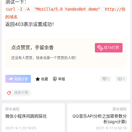
测试一下：
curl -I -A  "Mozilla/5.0 YandexBot demo"  http://你
的域名
返回403表示设置成功！
点点赞赏，手留余香
给TA打赏
还没有人赞赏，快来当第一个赞赏的人吧！
0
0
海报分享
收藏
举报
搜索引擎
脚本编程
脚本编程
微信小程序间跳转踩坑
QQ音乐API分析之加密参数分
析(sign计算)
2021-9-1 23:19:05
2021-9-17 0:50:16