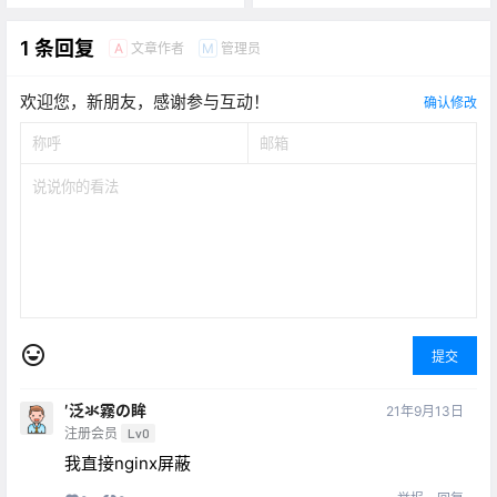
1 条回复
文章作者
管理员
A
M
欢迎您，新朋友，感谢参与互动！
确认修改
提交
′泛氺霧の眸
21年9月13日
注册会员
Lv0
我直接nginx屏蔽