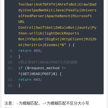
Toolbar|AskTbFXTV|AhrefsBot|CrawlDad
dy|CoolpadWebkit|Java|Feedly|Univers
alFeedParser|ApacheBench|Microsoft 
URL 
Control|Swiftbot|ZmEu|oBot|jaunty|Py
thon-urllib|lightDeckReports 
Bot|YYSpider|DigExt|HttpClient|MJ12b
ot|heritrix|Ezooms|^$"
)
{
return
403
;
}
#禁止非GET|HEAD|POST方式的抓取
if
(
$request_method 
!~
^(
GET
|
HEAD
|
POST
)
$
)
{
return
403
;
}
注意：
为模糊匹配，
为模糊匹配不区分大小写
~
~*