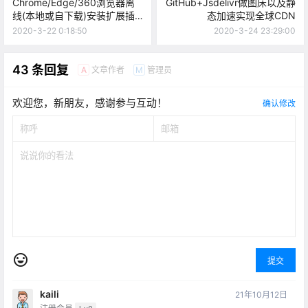
Chrome/Edge/360浏览器离
GitHub+Jsdelivr做图床以及静
线(本地或自下载)安装扩展插
态加速实现全球CDN
件全攻略：CRX/ZIP文件手动
2020-3-22 0:18:50
2020-3-24 23:29:00
安装教程
43 条回复
文章作者
管理员
A
M
欢迎您，新朋友，感谢参与互动！
确认修改
提交
kaili
21年10月12日