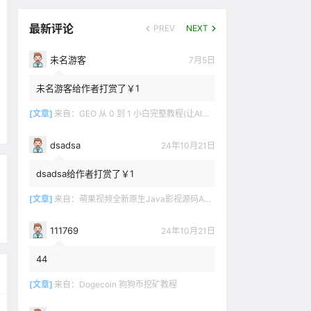
最新评论
PREV
NEXT
未名游客
7月5日
未名游客给作者打赏了￥1
[文章]
来自：
GEO 从 0 到 1 小白完整教程(让AI推荐你的产品)
dsadsa
24年10月21日
dsadsa给作者打赏了￥1
[文章]
来自：
萌果视频全新原生Java影视源码App双端对接苹果CMSV10
111769
24年10月21日
44
[文章]
来自：
Dogecoin 狗狗币挖矿教程