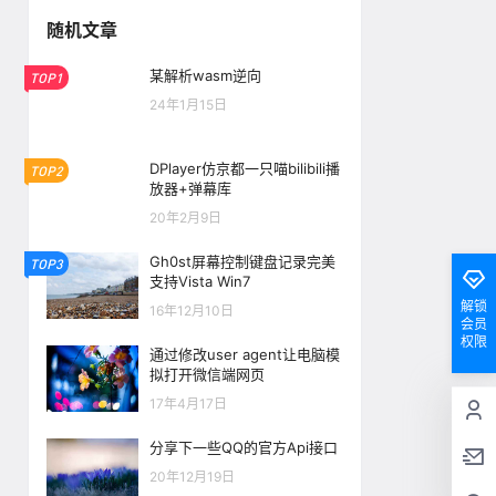
随机文章
某解析wasm逆向
TOP1
24年1月15日
DPlayer仿京都一只喵bilibili播
TOP2
放器+弹幕库
20年2月9日
Gh0st屏幕控制键盘记录完美
TOP3
支持Vista Win7
解锁
16年12月10日
会员
权限
通过修改user agent让电脑模
拟打开微信端网页
17年4月17日
分享下一些QQ的官方Api接口
20年12月19日