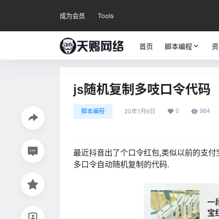
成为会员
Tools
首页
脚本编程
资
js随机复制多吱口令代码
0
984
脚本编程
20年1月6日
最近抖音出了个口令红包,类似以前的支付
多口令自动随机复制的代码.
一
宝