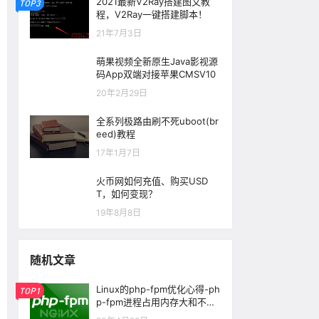
2021最新V2Ray搭建图文教
TOP3
程，V2Ray一键搭建脚本！
21年7月3日
萌果视频全新原生Java影视源
码App双端对接苹果CMSV10
20年2月29日
全系列极路由刷不死uboot(br
eed)教程
17年1月7日
火币网如何充值、购买USD
T，如何变现？
19年8月8日
随机文章
Linux的php-fpm优化心得-ph
TOP1
p-fpm进程占用内存大和不释
放内存问题