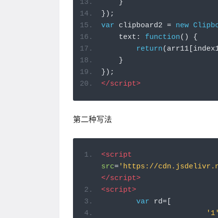
}
});
var
 clipboard2 
=
new
Clipb
    text
:
function
()
{
return
(
arr11
[
index
}
});
</script>
第二种写法
<script
src
=
'https://cdn.jsdelivr.
</script>
<script>
var
 rd
=[
'1