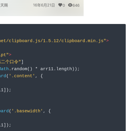
天赐
16年6月21日
0
646
net/clipboard.js/1.5.12/clipboard.min.js"
>
ipt"
>
第二个口令"
]
Math
.
random
()
*
 arr11
.
length
));
ard
(
'.content'
,
{
11
]);
oard
(
'.basewidth'
,
{
11
]);