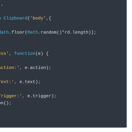
'
,
w
Clipboard
(
'body'
,{
Math
.
floor
(
Math
.
random
()*
rd
.
length
)];
ess'
,
function
(
e
)
{
Action:'
,
 e
.
action
);
Text:'
,
 e
.
text
);
Trigger:'
,
 e
.
trigger
);
on
();