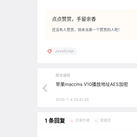
点点赞赏，手留余香
还没有人赞赏，快来当第一个赞赏的人吧！
JavaScript
脚本编程
苹果maccms V10播放地址AES加密
2020-1-4 23:41:20
1 条回复
文章作者
管理员
A
M