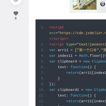
0
<script
src
=
"https://cdn.jsdelivr.
</script>
<script
type
=
"text/javascr
var
 arr11 
=
[
"第一个口令"
,
"
var
 index11 
=
Math
.
floor
((
var
 clipboard 
=
new
Clipbo
    text
:
function
()
{
return
(
arr11
[
index
}
});
var
 clipboard1 
=
new
Clipb
    text
:
function
()
{
return
(
arr11
[
index