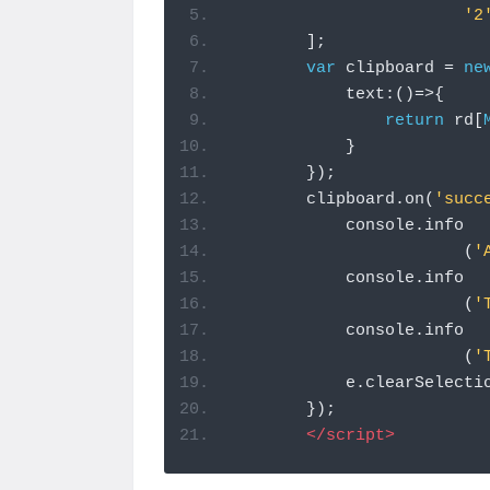
'2
];
var
 clipboard 
=
ne
            text
:()=>{
return
 rd
[
}
});
        clipboard
.
on
(
'succ
            console
.
info 
(
'
            console
.
info 
(
'
            console
.
info 
(
'
            e
.
clearSelecti
});
</script>