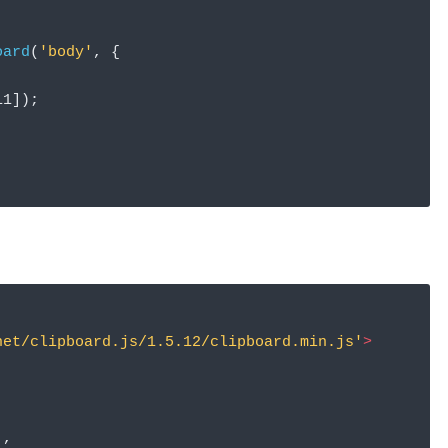
oard
(
'body'
,
{
11
]);
net/clipboard.js/1.5.12/clipboard.min.js'
>
'
,