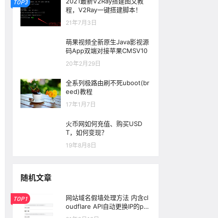
2021最新V2Ray搭建图文教
TOP3
程，V2Ray一键搭建脚本！
21年7月3日
萌果视频全新原生Java影视源
码App双端对接苹果CMSV10
20年2月29日
全系列极路由刷不死uboot(br
eed)教程
17年1月7日
火币网如何充值、购买USD
T，如何变现？
19年8月8日
随机文章
网站域名假墙处理方法 内含cl
TOP1
oudflare API自动更换IP的ph
p脚本