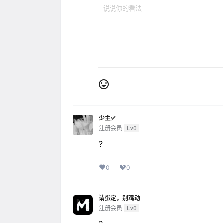
少主✅
注册会员
Lv0
?
0
0
请蛋定，别鸡动
注册会员
Lv0