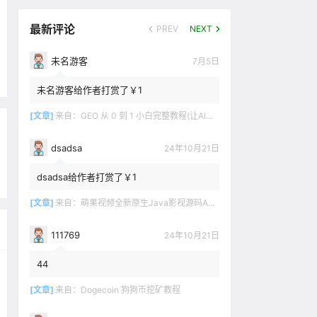
最新评论
PREV
NEXT
未名游客
7月5日
未名游客给作者打赏了￥1
[文章]
来自：
GEO 从 0 到 1 小白完整教程(让AI推荐你的产品)
dsadsa
24年10月21日
dsadsa给作者打赏了￥1
[文章]
来自：
萌果视频全新原生Java影视源码App双端对接苹果CMSV10
111769
24年10月21日
44
[文章]
来自：
Dogecoin 狗狗币挖矿教程