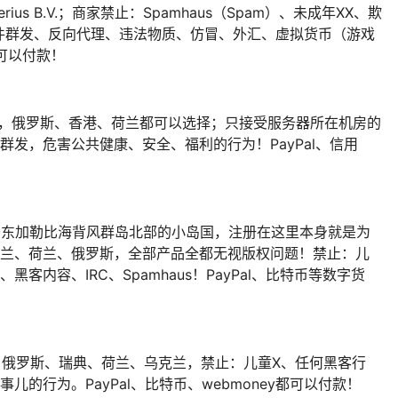
ius B.V.；商家禁止：Spamhaus（Spam）、未成年XX、欺
件群发、反向代理、违法物质、仿冒、外汇、虚拟货币（游戏
都可以付款！
房，俄罗斯、香港、荷兰都可以选择；只接受服务器所在机房的
群发，危害公共健康、安全、福利的行为！PayPal、信用
位于东加勒比海背风群岛北部的小岛国，注册在这里本身就是为
波兰、荷兰、俄罗斯，全部产品全都无视版权问题！禁止：儿
客内容、IRC、Spamhaus！PayPal、比特币等数字货
、俄罗斯、瑞典、荷兰、乌克兰，禁止：儿童X、任何黑客行
e找事儿的行为。PayPal、比特币、webmoney都可以付款！