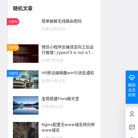
随机文章
简单破解无线路由密码
TOP1
16年12月27日
微信小程序反编译逆向之后运
TOP2
行报错“_typeof3 is not a fun
ction”
23年7月15日
H5移动端唤醒win10消息通知
TOP3
20年11月15日
解锁
会员
权限
宝塔搭建Fiora聊天室
21年9月13日
Nginx配置无www域名转向带
www域名