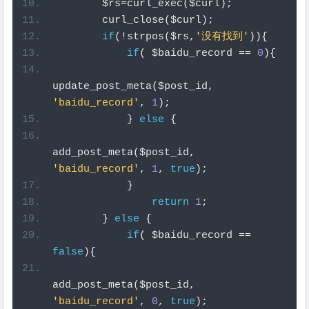
        $rs
=
curl_exec
(
$curl
);
        curl_close
(
$curl
);
if
(!
strpos
(
$rs
,
'没有找到'
)){
if
(
 $baidu_record 
==
0
){
update_post_meta
(
$post_id
,
'baidu_record'
,
1
);
}
else
{
add_post_meta
(
$post_id
,
'baidu_record'
,
1
,
true
);
}
return
1
;
}
else
{
if
(
 $baidu_record 
==
false
){
add_post_meta
(
$post_id
,
'baidu_record'
,
0
,
true
);