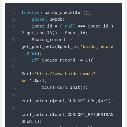
function
 baidu_check
(
$url
){
global
 $wpdb
;
    $post_id 
=
(
null
===
 $post_id 
)
?
 get_the_ID
()
:
 $post_id
;
    $baidu_record  
=
get_post_meta
(
$post_id
,
'baidu_record
'
,
true
);
if
(
 $baidu_record 
!=
1
){
$url
=
'http://www.baidu.com/s?
wd='
.
$url
;
        $curl
=
curl_init
();
curl_setopt
(
$curl
,
CURLOPT_URL
,
$url
);
curl_setopt
(
$curl
,
CURLOPT_RETURNTRAN
SFER
,
1
);