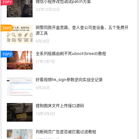
微信小程序改包调试patch方案
TOP1
23年12月22日
网警同款开盒思路，查人查公司查设备，五个免费开
TOP2
源工具
6月26日
全系列极路由刷不死uboot(breed)教程
TOP3
17年1月7日
好看视频hk_sign参数逆向实战全记录
6月24日
搜狗图床文件上传接口源码
19年9月9日
判断网页广告是否被拦截过滤教程