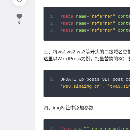
<meta
name
=
"referrer"
cont
0
<meta
name
=
"referrer"
cont
<meta
name
=
"referrer"
cont
三、将ws1,ws2,ws3等开头的二级域名更换
这里以WordPress为例，批量替换的SQL
UPDATE wp_posts SET post_c
'ws3.sinaimg.cn'
,
'tva3.si
四、img标签中添加参数
<img
src
=
""
referrerpolicy