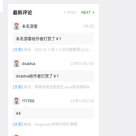
最新评论
PREV
NEXT
未名游客
7月5日
未名游客给作者打赏了￥1
[文章]
来自：
GEO 从 0 到 1 小白完整教程(让AI推荐你的产品)
dsadsa
24年10月21日
dsadsa给作者打赏了￥1
[文章]
来自：
萌果视频全新原生Java影视源码App双端对接苹果CMSV10
111769
24年10月21日
44
[文章]
来自：
Dogecoin 狗狗币挖矿教程