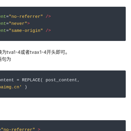
ent
=
"no-referrer"
/>
ent
=
"never"
>
ent
=
"same-origin"
/>
为tva1-4或者tvax1-4开头即可。
语句为
ontent 
=
 REPLACE
(
 post_content
,
naimg.cn'
)
=
"no-referrer"
>