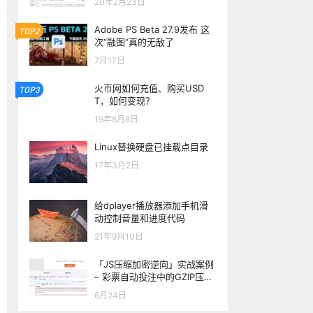
20年2月23日
Adobe PS Beta 27.9发布 这
TOP2
次“融图”真的无敌了
7月17日
火币网如何充值、购买USD
TOP3
T，如何变现？
19年8月8日
Linux替换硬盘已挂载点目录
17年3月2日
给dplayer播放器添加手机滑
动控制音量和进度代码
21年9月10日
「JS压缩加密逆向」实战案例
– 彩票自动投注中的GZIP压缩
与Base64编码分析
6月24日