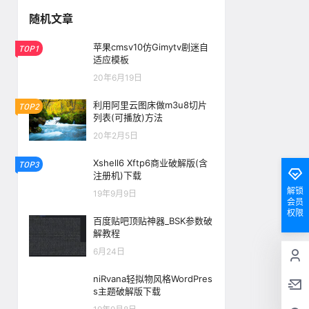
随机文章
苹果cmsv10仿Gimytv剧迷自
TOP1
适应模板
20年6月19日
利用阿里云图床做m3u8切片
TOP2
列表(可播放)方法
20年2月5日
Xshell6 Xftp6商业破解版(含
TOP3
注册机)下载
解锁
19年9月9日
会员
权限
百度贴吧顶贴神器_BSK参数破
解教程
6月24日
niRvana轻拟物风格WordPres
s主题破解版下载