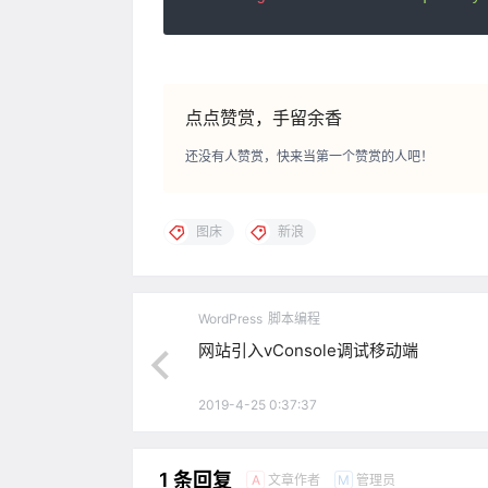
点点赞赏，手留余香
还没有人赞赏，快来当第一个赞赏的人吧！
图床
新浪
WordPress
脚本编程
网站引入vConsole调试移动端
2019-4-25 0:37:37
1 条回复
文章作者
管理员
A
M