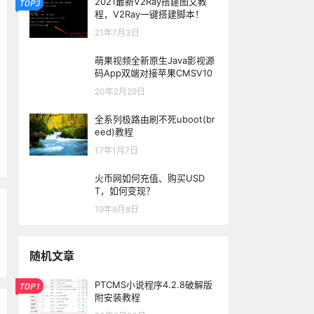
2021最新V2Ray搭建图文教
TOP3
程，V2Ray一键搭建脚本！
21年7月3日
萌果视频全新原生Java影视源
码App双端对接苹果CMSV10
20年2月29日
全系列极路由刷不死uboot(br
eed)教程
17年1月7日
火币网如何充值、购买USD
T，如何变现？
19年8月8日
随机文章
PTCMS小说程序4.2.8破解版
TOP1
附安装教程