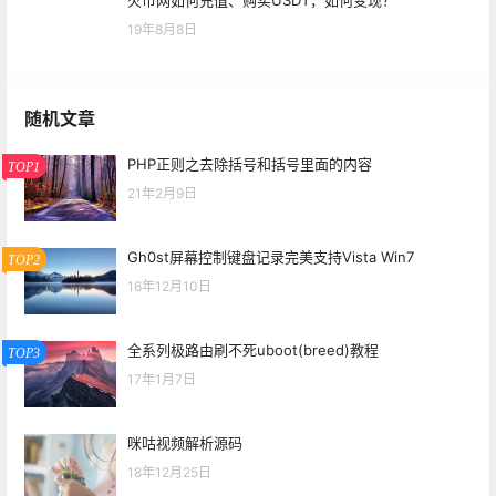
火币网如何充值、购买USDT，如何变现？
19年8月8日
随机文章
PHP正则之去除括号和括号里面的内容
TOP1
21年2月9日
Gh0st屏幕控制键盘记录完美支持Vista Win7
TOP2
16年12月10日
全系列极路由刷不死uboot(breed)教程
TOP3
17年1月7日
咪咕视频解析源码
18年12月25日