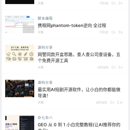
天赐
7月3日
0
0
脚本编程
携程网phantom-token逆向 全过程
天赐
7月3日
0
8
源码分享
网警同款开盒思路，查人查公司查设备，五
个免费开源工具
天赐
6月26日
0
9
源码分享
最实用AI短剧开源软件，让小白的你都能做
导演！
天赐
6月26日
0
24
杂七杂八
GEO 从 0 到 1 小白完整教程(让AI推荐你的