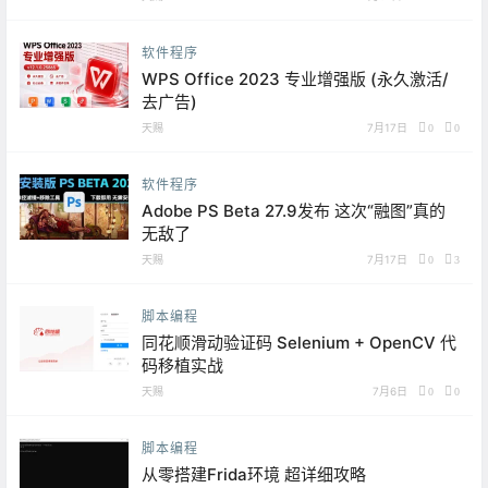
软件程序
WPS Office 2023 专业增强版 (永久激活/
去广告)
天赐
7月17日
0
0
软件程序
Adobe PS Beta 27.9发布 这次“融图”真的
无敌了
天赐
7月17日
0
3
脚本编程
同花顺滑动验证码 Selenium + OpenCV 代
码移植实战
天赐
7月6日
0
0
脚本编程
从零搭建Frida环境 超详细攻略