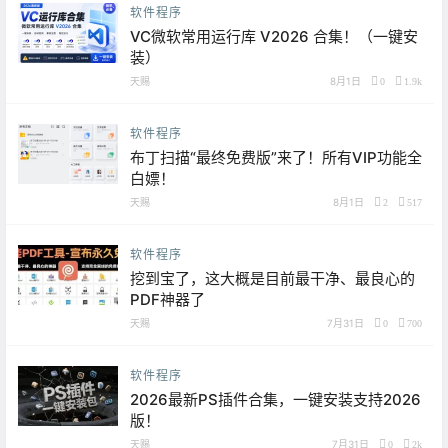
软件程序
VC微软常用运行库 V2026 合集！（一键安
装）
天赐
8月1日
0
1.9k
软件程序
布丁扫描“最终免费版”来了！所有VIP功能全
白嫖！
天赐
8月1日
2
517
软件程序
挖到宝了，这大概是目前最干净、最良心的
PDF神器了
天赐
7月31日
0
700
软件程序
2026最新PS插件合集，一键安装支持2026
版！
天赐
7月31日
0
2k