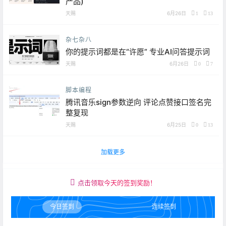
产品)
天赐
6月26日
1
13
杂七杂八
你的提示词都是在“许愿” 专业AI问答提示词
天赐
6月26日
0
7
脚本编程
腾讯音乐sign参数逆向 评论点赞接口签名完
整复现
天赐
6月25日
0
13
加载更多
点击领取今天的签到奖励！
今日签到
连续签到