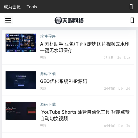
成为会员
Tools
软件程序
AI素材助手 豆包/千问/即梦 图片视频去水印
一键无水印保存
天赐
7月5日
0
22
源码下载
GEO优化系统PHP源码
天赐
2小时前
0
0
源码下载
YouTube Shorts 油管自动化工具 智能点赞
自动切换视频
天赐
9小时前
0
0